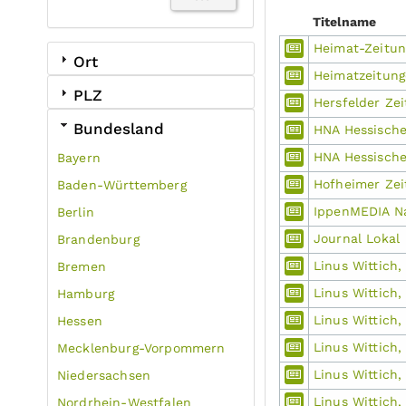
Titelname
Heimat-Zeitu
Ort
Heimatzeitunge
PLZ
Hersfelder Ze
Bundesland
HNA Hessische
HNA Hessische
Bayern
Hofheimer Zei
Baden-Württemberg
IppenMEDIA Na
Berlin
Journal Lokal
Brandenburg
Linus Wittich,
Bremen
Linus Wittich
Hamburg
Linus Wittich, 
Hessen
Linus Wittich,
Mecklenburg-Vorpommern
Linus Wittich
Niedersachsen
Linus Wittich
Nordrhein-Westfalen