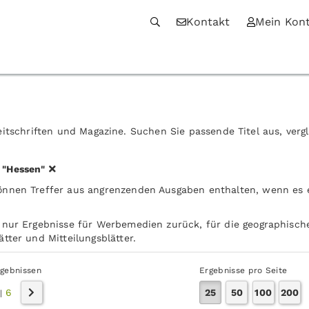
Kontakt
Mein Kon
itschriften und Magazine. Suchen Sie passende Titel aus, verg
d
"Hessen"
önnen Treffer aus angrenzenden Ausgaben enthalten, wenn es
 nur Ergebnisse für Werbemedien zurück, für die geographische
tter und Mitteilungsblätter.
rgebnissen
Ergebnisse pro Seite
6
25
50
100
200
|