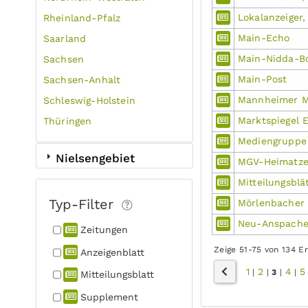
Lokalanzeiger,
Rheinland-Pfalz
Main-Echo
Saarland
Main-Nidda-B
Sachsen
Main-Post
Sachsen-Anhalt
Mannheimer M
Schleswig-Holstein
Marktspiegel 
Thüringen
Mediengruppe
Nielsengebiet
MGV-Heimatze
Mitteilungsblä
Typ-Filter
Mörlenbacher
Neu-Anspache
Zeitungen
Zeige 51-75 von 134 E
Anzeigen­blatt
1
2
4
5
|
|
3
|
|
Mitteilungs­blatt
Supplement