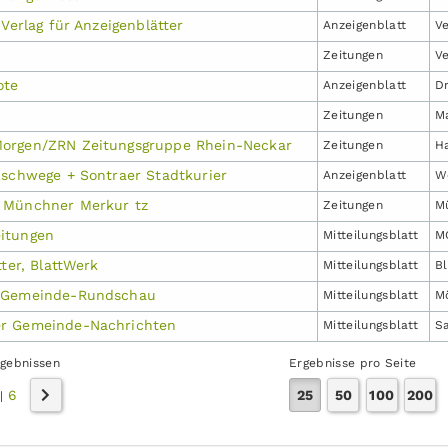
 Verlag für Anzeigenblätter
Anzeigen­blatt
V
Zeitungen
V
ote
Anzeigen­blatt
D
Zeitungen
M
orgen/ZRN Zeitungsgruppe Rhein-Neckar
Zeitungen
H
Eschwege + Sontraer Stadtkurier
Anzeigen­blatt
W
 Münchner Merkur tz
Zeitungen
M
itungen
Mitteilungs­blatt
M
tter, BlattWerk
Mitteilungs­blatt
B
 Gemeinde-Rundschau
Mitteilungs­blatt
M
r Gemeinde-Nachrichten
Mitteilungs­blatt
Sa
rgebnissen
Ergebnisse pro Seite
6
25
50
100
200
|