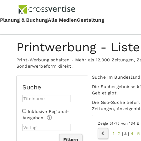
Printwerbung - Liste
Print-Werbung schalten - Mehr als 12.000 Zeitungen, Ze
Sonderwerbeform direkt.
Suche im Bundeslan
Suche
Die Suchergebnisse k
Gebiet gibt.
Die Geo-Suche liefert
Zeitungen, Anzeigenblä
Inklusive Regional-
Ausgaben
Zeige 51-75 von 134 E
1
2
4
5
|
|
3
|
|