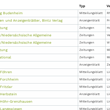
Typ
V
ng Budenheim
Mitteilungs­blatt
R
n und Anzeigenblätter, Bintz Verlag
Anzeigen­blatt
P
itung
Zeitungen
H
/Niedersächsische Allgemeine
Zeitungen
V
/Niedersächsische Allgemeine
Zeitungen
W
tung
Zeitungen
M
tional
Zeitungen
M
Anzeigen­blatt
Z
 Föhren
Mitteilungs­blatt
Li
, Forchheim
Mitteilungs­blatt
Li
Fritzlar
Mitteilungs­blatt
Li
 Herbstein
Anzeigen­blatt
Li
, Höhr-Grenzhausen
Mitteilungs­blatt
L
, Langewiesen
Mitteilungs­blatt
L