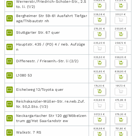
206,85 €
227,54 €
Wernerstr./Friedrich-Scholer-Str., 2.S
to. li. (1/2)
228,38 €
251,21 €
Bergheimer Str 59-61 Ausfahrt Tiefgar
age/Thibautstr nh
276,05 €
250,95 €
Stuttgarter Str. 67 quer
235,20 €
258,72 €
Hauptstr. 435 / (PD) 4 / neb. Aufzüge
n
325,50 €
358,05 €
Diffenestr. / Friesenh.-Str. li (2/2)
922,85 €
838,95 €
L1080 53
174,30 €
191,73 €
Eichelweg 12/Toyota quer
432,60 €
475,86 €
Reichskanzler-Müller-Str. re.neb.Zuf.
Nr. 50,2.Sto. (1/3)
307,23 €
279,30 €
Neckargartacher Str 120 gg/Möbelzen
trum gg/Hst Saarlandstr ew
826,98 €
751,80 €
Walkstr. 7 RS