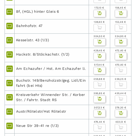
172,10 €
156,45 €
Bf, (HGL) hinter Gleis 6
138,60 €
152,46 €
Bahnhofstr. 47
304,50 €
334,95 €
Kesselstr. 43 (1/3)
429,45 €
472,40 €
Hackstr. 8/Stöckachstr. (1/2)
517,44 €
470,40 €
Am Echazufer / Hst. Am Echazufer li.
259,88 €
236,25 €
Buchstr. 149/Benzholzstr/geg. Lidl/Ein
fahrt (bei Hts)
395,85 €
435,44 €
Kreisverkehr Winnender Str. / Korber
Str. / Fahrtr. Stadt RS
307,23 €
279,30 €
Austr/Rötelstr/Hst Rötelstr
476,44 €
433,13 €
Neue Str 39-41 re (1/3)