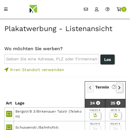
0
Plakatwerbung - Listenansicht
Wo möchten Sie werben?
Ihren Standort verwenden
Termin
Art
Lage
24
25
346,50 €
381,15 €
Bergstr/B 3/Birkenauer Talstr (Teleko
m)
182,49 €
165,90 €
Schussenstr./Bahnhofstr.