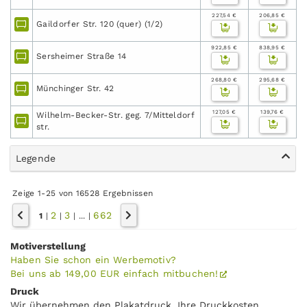
227,54 €
206,85 €
Gaildorfer Str. 120 (quer) (1/2)
922,85 €
838,95 €
Sersheimer Straße 14
268,80 €
295,68 €
Münchinger Str. 42
127,05 €
139,76 €
Wilhelm-Becker-Str. geg. 7/Mitteldorf
str.
Legende
Zeige 1-25 von 16528 Ergebnissen
2
3
662
1
|
|
|
...
|
Motiverstellung
Haben Sie schon ein Werbemotiv?
Bei uns ab 149,00 EUR einfach mitbuchen!
Druck
Wir übernehmen den Plakatdruck. Ihre Druckkosten