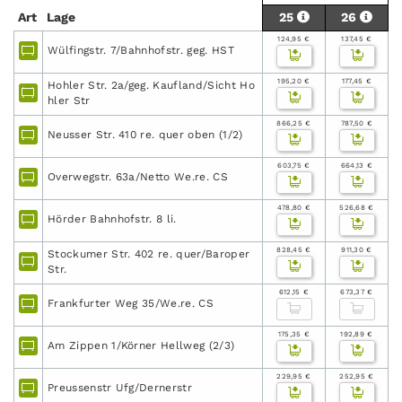
Art
Lage
25
26
124,95 €
137,45 €
Wülfingstr. 7/Bahnhofstr. geg. HST
195,20 €
177,45 €
Hohler Str. 2a/geg. Kaufland/Sicht Ho
hler Str
866,25 €
787,50 €
Neusser Str. 410 re. quer oben (1/2)
603,75 €
664,13 €
Overwegstr. 63a/Netto We.re. CS
478,80 €
526,68 €
Hörder Bahnhofstr. 8 li.
828,45 €
911,30 €
Stockumer Str. 402 re. quer/Baroper
Str.
612,15 €
673,37 €
Frankfurter Weg 35/We.re. CS
175,35 €
192,89 €
Am Zippen 1/Körner Hellweg (2/3)
229,95 €
252,95 €
Preussenstr Ufg/Dernerstr