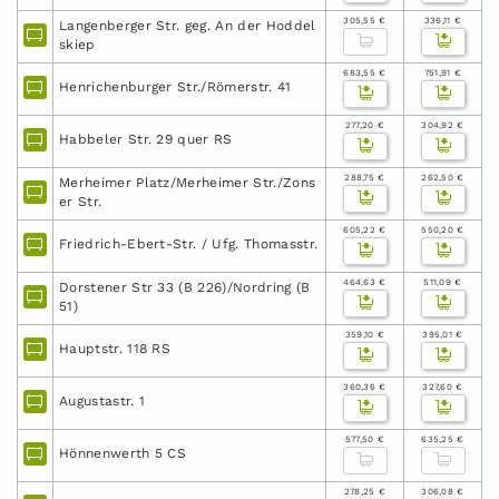
305,55 €
336,11 €
Langenberger Str. geg. An der Hoddel
skiep
683,55 €
751,91 €
Henrichenburger Str./Römerstr. 41
277,20 €
304,92 €
Habbeler Str. 29 quer RS
288,75 €
262,50 €
Merheimer Platz/Merheimer Str./Zons
er Str.
605,22 €
550,20 €
Friedrich-Ebert-Str. / Ufg. Thomasstr.
464,63 €
511,09 €
Dorstener Str 33 (B 226)/Nordring (B
51)
359,10 €
395,01 €
Hauptstr. 118 RS
360,36 €
327,60 €
Augustastr. 1
577,50 €
635,25 €
Hönnenwerth 5 CS
278,25 €
306,08 €