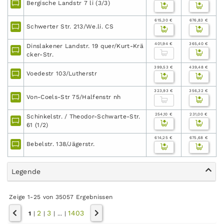
Bergische Landstr 7 li (3/3)
615,30 €
676,83 €
Schwerter Str. 213/We.li. CS
401,94 €
365,40 €
Dinslakener Landstr. 19 quer/Kurt-Krä
cker-Str.
399,53 €
439,48 €
Voedestr 103/Lutherstr
323,93 €
356,32 €
Von-Coels-Str 75/Halfenstr nh
254,10 €
231,00 €
Schinkelstr. / Theodor-Schwarte-Str.
61 (1/2)
614,25 €
675,68 €
Bebelstr. 138/Jägerstr.
Legende
Zeige 1-25 von 35057 Ergebnissen
2
3
1403
1
|
|
|
...
|