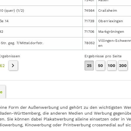
20 (quer) (1/2)
74564
Crailsheim
ße 14
71739
Oberriexingen
42
71706
Markgröningen
Villingen-Schwenn
tr. geg. 7/Mitteldorfstr.
78052
en
Ergebnissen
Ergebnisse pro Seite
62
25
50
100
200
le
eine Form der Außenwerbung und gehört zu den wichtigsten Wer
Baden-Württemberg, die anderen Medien und Werbung gegenüber 
en. Sie können dabei Plakatwerbung alleine einsetzen oder in Ve
diowerbung, Kinowerbung oder Printwerbung crossmedial auf s