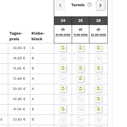
Termin
24
25
26
ab
ab
ab
Tages­
Klebe­
01.09.2026
11.09.2026
22.09.2026
preis
block
34,65 €
A
16,59 €
B
15,65 €
B
13,86 €
A
30,45 €
A
42,95 €
A
47,04 €
B
nd
23,63 €
B