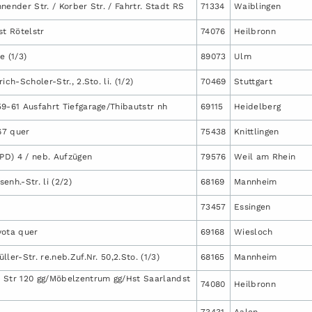
nender Str. / Korber Str. / Fahrtr. Stadt RS
71334
Waiblingen
st Rötelstr
74076
Heilbronn
e (1/3)
89073
Ulm
ich-Scholer-Str., 2.Sto. li. (1/2)
70469
Stuttgart
9-61 Ausfahrt Tiefgarage/Thibautstr nh
69115
Heidelberg
 67 quer
75438
Knittlingen
(PD) 4 / neb. Aufzügen
79576
Weil am Rhein
senh.-Str. li (2/2)
68169
Mannheim
73457
Essingen
yota quer
69168
Wiesloch
ler-Str. re.neb.Zuf.Nr. 50,2.Sto. (1/3)
68165
Mannheim
 Str 120 gg/Möbelzentrum gg/Hst Saarlandst
74080
Heilbronn
73431
Aalen