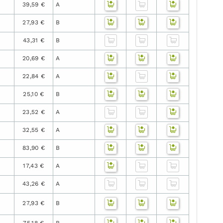
39,59 €
A
27,93 €
B
43,31 €
B
20,69 €
A
22,84 €
A
25,10 €
B
23,52 €
A
32,55 €
A
83,90 €
B
17,43 €
A
43,26 €
A
27,93 €
B
75,18 €
B