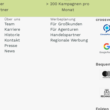
her
> 200 Kampagnen pro
tner
Monat
Über uns
Werbeplanung
crossve
Team
Für Großkunden
Karriere
Für Agenturen
Historie
Handelspartner
Kontakt
Regionale Werbung
Presse
News
Bequem
Folgen