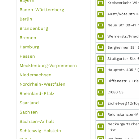
Bayern
Kreisverkehr Win
Baden-Württemberg
Austr/Rötelstr/H
Berlin
Neue Str 39-41 r
Brandenburg
Wernerstr./Friedr
Bremen
Hamburg
Bergheimer Str 5
Hessen
Stuttgarter Str.
Mecklenburg-Vorpommern
Hauptstr. 435 / 
Niedersachsen
Diffenestr. / Frie
Nordrhein-Westfalen
L1080 53
Rheinland-Pfalz
Saarland
Eichelweg 12/To
Sachsen
Reichskanzler-Mül
Sachsen-Anhalt
Neckargartacher
r ew
Schleswig-Holstein
Walkstr. 7 RS