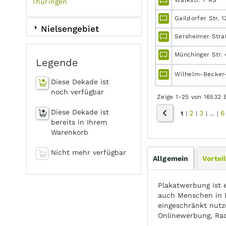
Thüringen
Gaildorfer Str. 1
Nielsengebiet
Sersheimer Stra
Münchinger Str. 
Legende
Wilhelm-Becker-S
Diese Dekade ist
noch verfügbar
Zeige 1-25 von 16532 
Diese Dekade ist
2
3
6
1
|
|
|
...
|
bereits in Ihrem
Warenkorb
Nicht mehr verfügbar
Allgemein
Vortei
Plakatwerbung ist 
auch Menschen in 
eingeschränkt nutz
Onlinewerbung, Ra