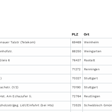
PLZ
Ort
enauer Talstr (Telekom)
69469
Weinheim
nhofstr.
88250
Weingarten
Gleis 6
76437
Rastatt
71272
Renningen
3)
70327
Stuttgart
achstr. (1/2)
70190
Stuttgart
Hst. Am Echazufer li.
72764
Reutlingen
holzstr/geg. Lidl/Einfahrt (bei Hts)
73525
Schwäbisch Gmü