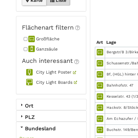
Karte
Liste
Flächenart filtern
Großfläche
Art
Lage
Ganzsäule
Bergstr/B 3/Birk
Auch interessant
Schussenstr./Bah
City Light Poster
Bf, (HGL) hinter 
City Light Boards
Bahnhofstr. 47
Kesselstr. 43 (1/
Ort
Hackstr. 8/Stöck
PLZ
Am Echazufer / 
Bundesland
Buchstr. 149/Benz