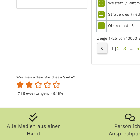
Weststr. / Wittm
Straße des Fried
Olzmannstr 5
Zeige 1-25 von 13053 
2
3
5
1
|
|
|
...
|
Wie bewerten Sie diese Seite?
171
Bewertungen:
48,19
%
Alle Medien aus einer
Persönlic
Hand
Ansprechpar