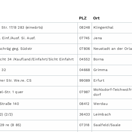
PLZ
Ort
Str. 17/B 283 (einwärts)
08248
Klingenthal
 Einf./Ausf. Si. Ausf.
07745
Jena
/schräg geg. Südstr
07806
Neustadt an der Orl
ht 34 /Kaufland/Einfahrt/Sicht Einfahrt
04552
Borna
e 32
04668
Grimma
rer Str. We.re. CS
99089
Erfurt
Mohlsdorf-Teichwolf
-Str. 1 quer
07987
dorf
Straße 140
08412
Werdau
2) (2/2)
36433
Leimbach
29 re (B 85)
07318
Saalfeld/Saale