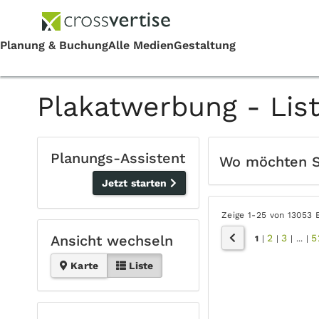
Plakatwerbung - Lis
Planungs-Assistent
Wo möchten 
Jetzt starten
Zeige 1-25 von 13053 
2
3
5
Ansicht wechseln
1
|
|
|
...
|
Karte
Liste