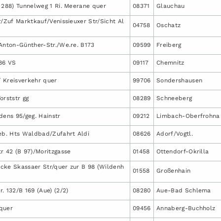
 288) Tunnelweg 1 Ri. Meerane quer
08371
Glauchau
r/Zuf Marktkauf/Venissieuxer Str/Sicht Al
04758
Oschatz
/Anton-Günther-Str./We.re. B173
09599
Freiberg
86 VS
09117
Chemnitz
 / Kreisverkehr quer
99706
Sondershausen
orststr gg
08289
Schneeberg
dens 95/geg. Hainstr
09212
Limbach-Oberfrohna
neb. Hts Waldbad/Zufahrt Aldi
08626
Adorf/Vogtl.
r 42 (B 97)/Moritzgasse
01458
Ottendorf-Okrilla
cke Skassaer Str/quer zur B 98 (Wildenh
01558
Großenhain
. 132/B 169 (Aue) (2/2)
08280
Aue-Bad Schlema
quer
09456
Annaberg-Buchholz