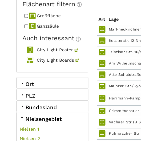
Flächenart filtern
Großfläche
Art
Lage
Ganzsäule
Markneukirchner 
Auch interessant
Kesslerstr. 12 Nh.
City Light Poster
Triptiser Str. 16
City Light Boards
Am Wilhelmschac
Alte Schulstraß
Ort
Mainzer Str./Gyö
PLZ
Herrmann-Pampel
Bundesland
Crimmitschauer 
Nielsengebiet
Vachaer Str (B 6
Nielsen 1
Kulmbacher Str 
Nielsen 2