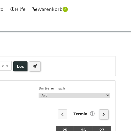
to
Hilfe
Warenkorb
0
Sortieren nach
Termin
25
26
27