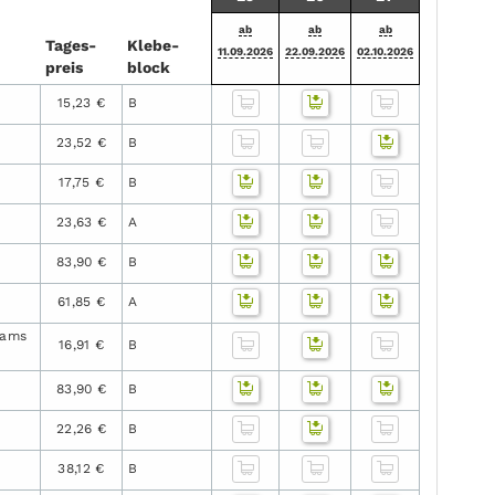
ab
ab
ab
Tages­
Klebe­
11.09.2026
22.09.2026
02.10.2026
preis
block
15,23 €
B
23,52 €
B
a
17,75 €
B
23,63 €
A
83,90 €
B
61,85 €
A
rams
16,91 €
B
83,90 €
B
22,26 €
B
38,12 €
B