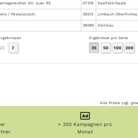
annsgereuther Str. quer RS
07318
Saalfeld/Saale
ens / Pestalozzistr.
09212
Limbach-Oberfrohna
08060
Zwickau
Ergebnissen
Ergebnisse pro Seite
23
25
50
100
200
Alle Preise zzgl. g
her
> 200 Kampagnen pro
tner
Monat