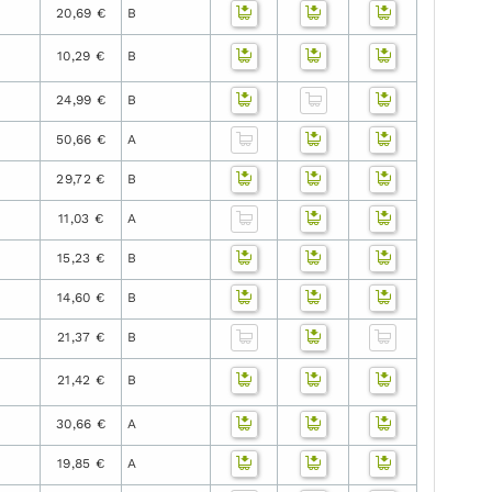
20,69 €
B
10,29 €
B
24,99 €
B
50,66 €
A
29,72 €
B
11,03 €
A
15,23 €
B
14,60 €
B
21,37 €
B
21,42 €
B
30,66 €
A
19,85 €
A