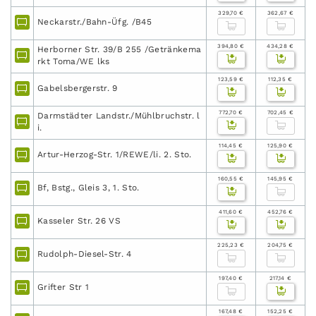
329,70 €
362,67 €
Neckarstr./Bahn-Üfg. /B45
394,80 €
434,28 €
Herborner Str. 39/B 255 /Getränkema
rkt Toma/WE lks
123,59 €
112,35 €
Gabelsbergerstr. 9
772,70 €
702,45 €
Darmstädter Landstr./Mühlbruchstr. l
i.
114,45 €
125,90 €
Artur-Herzog-Str. 1/REWE/li. 2. Sto.
160,55 €
145,95 €
Bf, Bstg., Gleis 3, 1. Sto.
411,60 €
452,76 €
Kasseler Str. 26 VS
225,23 €
204,75 €
Rudolph-Diesel-Str. 4
197,40 €
217,14 €
Grifter Str 1
167,48 €
152,25 €