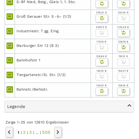
S-Bf Nied, Bstg., Gleis 1, 1. Sto.
279,51 €
254,10 €
Groß Gerauer Str. 5 -b- (1/2)
258,72 €
235,20 €
Industriestr. 7 gg. Eing.
117,08 €
128,78 €
Marburger Str 12 (B 3)
129,94 €
118,13 €
Bahnhofstr 1
149,10 €
164,01 €
Tiergartenstr./Si. Str. (1/2)
140,91 €
128,10 €
Bahnstr./Behlstr.
Legende
Zeige 1-25 von 12610 Ergebnissen
2
3
505
1
|
|
|
...
|