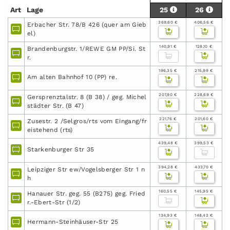
Art
Lage
25
26
369,60 €
406,56 €
Erbacher Str. 78/B 426 (quer am Gieb
el)
140,91 €
128,10 €
Brandenburgstr. 1/REWE GM PP/Si. St
r.
196,35 €
215,99 €
Am alten Bahnhof 10 (PP) re.
207,90 €
228,69 €
Gersprenztalstr. 8 (B 38) / geg. Michel
städter Str. (B 47)
221,76 €
201,60 €
Zusestr. 2 /Selgros/rts vom Eingang/fr
eistehend (rts)
439,48 €
399,53 €
Starkenburger Str 35
394,28 €
433,70 €
Leipziger Str ew/Vogelsberger Str 1 n
h
160,55 €
145,95 €
Hanauer Str. geg. 55 (B275) geg. Fried
r.-Ebert-Str (1/2)
134,93 €
148,42 €
Hermann-Steinhäuser-Str 25