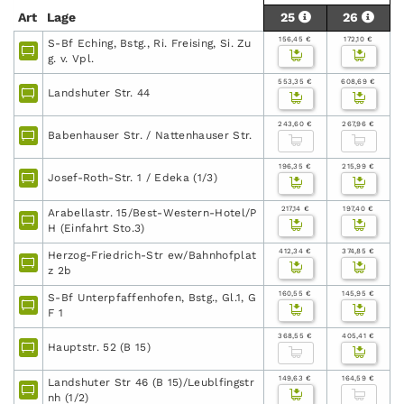
Art
Lage
25
26
156,45 €
172,10 €
S-Bf Eching, Bstg., Ri. Freising, Si. Zu
g. v. Vpl.
553,35 €
608,69 €
Landshuter Str. 44
243,60 €
267,96 €
Babenhauser Str. / Nattenhauser Str.
196,35 €
215,99 €
Josef-Roth-Str. 1 / Edeka (1/3)
217,14 €
197,40 €
Arabellastr. 15/Best-Western-Hotel/P
H (Einfahrt Sto.3)
412,34 €
374,85 €
Herzog-Friedrich-Str ew/Bahnhofplat
z 2b
160,55 €
145,95 €
S-Bf Unterpfaffenhofen, Bstg., Gl.1, G
F 1
368,55 €
405,41 €
Hauptstr. 52 (B 15)
149,63 €
164,59 €
Landshuter Str 46 (B 15)/Leublfingstr
nh (1/2)