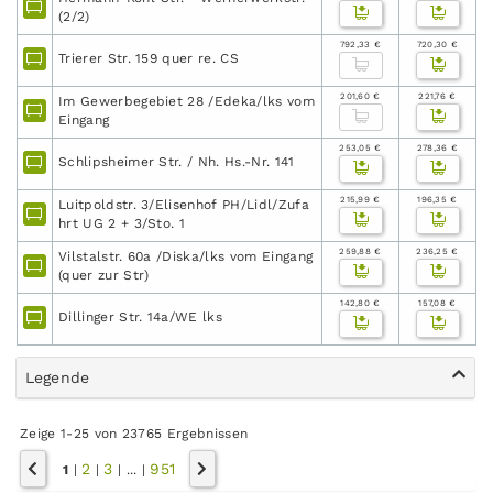
(2/2)
792,33 €
720,30 €
Trierer Str. 159 quer re. CS
201,60 €
221,76 €
Im Gewerbegebiet 28 /Edeka/lks vom
Eingang
253,05 €
278,36 €
Schlipsheimer Str. / Nh. Hs.-Nr. 141
215,99 €
196,35 €
Luitpoldstr. 3/Elisenhof PH/Lidl/Zufa
hrt UG 2 + 3/Sto. 1
259,88 €
236,25 €
Vilstalstr. 60a /Diska/lks vom Eingang
(quer zur Str)
142,80 €
157,08 €
Dillinger Str. 14a/WE lks
Legende
Zeige 1-25 von 23765 Ergebnissen
2
3
951
1
|
|
|
...
|