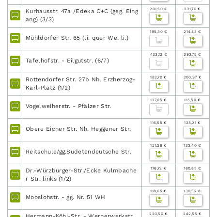
201,60 €
221,76 €
Kurhausstr. 47a /Edeka C+C (geg. Eing
ang) (3/3)
195,30 €
214,83 €
Mühldorfer Str. 65 (li. quer We. li.)
433,13 €
393,75 €
Tafelhofstr. - Eilgutstr. (6/7)
182,70 €
200,97 €
Rottendorfer Str. 27b Nh. Erzherzog-
Karl-Platz (1/2)
127,05 €
115,50 €
Vogelweiherstr. - Pfälzer Str.
116,55 €
128,21 €
Obere Eicher Str. Nh. Heggener Str.
121,28 €
133,40 €
Reitschule/gg.Sudetendeutsche Str.
176,72 €
160,65 €
Dr.-Würzburger-Str./Ecke Kulmbache
r Str. links (1/2)
118,65 €
130,52 €
Mooslohstr. - gg. Nr. 51 WH
220,50 €
242,55 €
Hermann-Köhl-Str. - Wernerwerkstr.