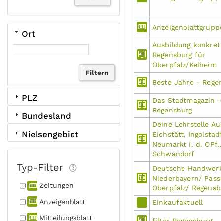
Anzeigenblattgrup
Ort
Ausbildung konkret
Regensburg für
Oberpfalz/Kelheim
Beste Jahre - Rege
PLZ
Das Stadtmagazin -
Regensburg
Bundesland
Deine Lehrstelle A
Nielsengebiet
Eichstätt, Ingolstad
Neumarkt i. d. OPf.
Schwandorf
Typ-Filter
Deutsche Handwerk
Niederbayern/ Pass
Zeitungen
Oberpfalz/ Regensb
Anzeigen­blatt
Einkaufaktuell
Mitteilungs­blatt
filter Regensburg