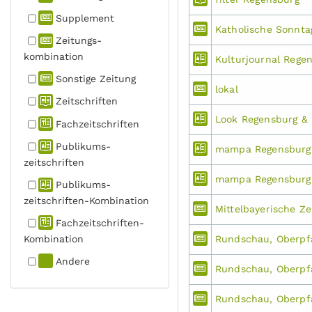
Supplement
Katholische Sonnta
Zeitungs­
kombination
Kulturjournal Rege
Sonstige Zeitung
lokal
Zeitschriften
Look Regensburg &
Fachzeit­schriften
Publikums­
mampa Regensburg 
zeitschriften
mampa Regensburg 
Publikums­
zeitschriften-Kombination
Mittelbayerische Ze
Fachzeit­schriften-
Kombination
Rundschau, Oberpf
Andere
Rundschau, Oberpf
Rundschau, Oberpf