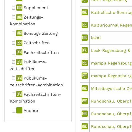
Supplement
Katholische Sonnta
Zeitungs­
kombination
Kulturjournal Rege
Sonstige Zeitung
lokal
Zeitschriften
Look Regensburg &
Fachzeit­schriften
Publikums­
mampa Regensburg 
zeitschriften
mampa Regensburg 
Publikums­
zeitschriften-Kombination
Mittelbayerische Ze
Fachzeit­schriften-
Kombination
Rundschau, Oberpf
Andere
Rundschau, Oberpf
Rundschau, Oberpf