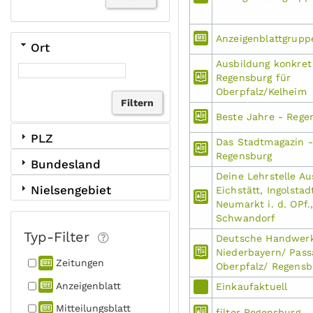
Anzeigenblattgrup
Ort
Ausbildung konkret
Regensburg für
Oberpfalz/Kelheim
Beste Jahre - Rege
PLZ
Das Stadtmagazin -
Regensburg
Bundesland
Deine Lehrstelle A
Nielsengebiet
Eichstätt, Ingolstad
Neumarkt i. d. OPf.
Schwandorf
Typ-Filter
Deutsche Handwerk
Niederbayern/ Pass
Zeitungen
Oberpfalz/ Regensb
Anzeigen­blatt
Einkaufaktuell
Mitteilungs­blatt
filter Regensburg