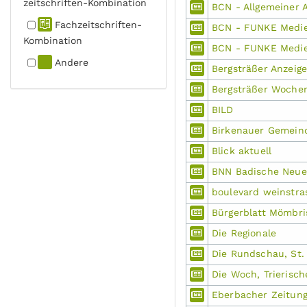
zeitschriften-Kombination
BCN - Allgemeiner 
Fachzeit­schriften-
BCN - FUNKE Medie
Kombination
BCN - FUNKE Medie
Andere
Bergsträßer Anzeige
Bergsträßer Wochen
BILD
Birkenauer Gemei
Blick aktuell
BNN Badische Neue
boulevard weinstra
Bürgerblatt Mömbri
Die Regionale
Die Rundschau, St. 
Die Woch, Trierisch
Eberbacher Zeitun