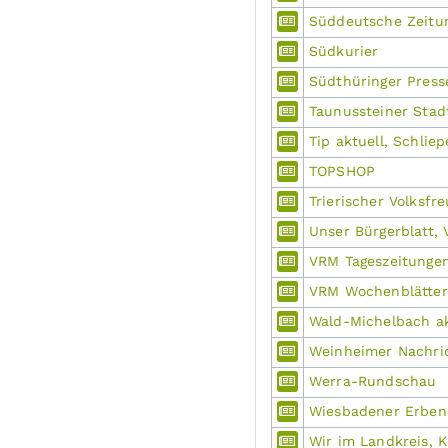
Süddeutsche Zeitun
Südkurier
Südthüringer Press
Taunussteiner Stad
Tip aktuell, Schlie
TOPSHOP
Trierischer Volksfr
Unser Bürgerblatt,
VRM Tageszeitunge
VRM Wochenblätter
Wald-Michelbach ak
Weinheimer Nachri
Werra-Rundschau
Wiesbadener Erben
Wir im Landkreis, K